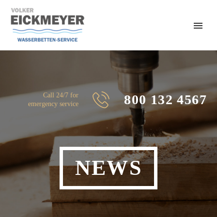
Call 24/7 for
800 132 4567
emergency service
NEWS