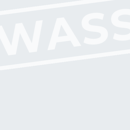
WAS
A
U
F
B