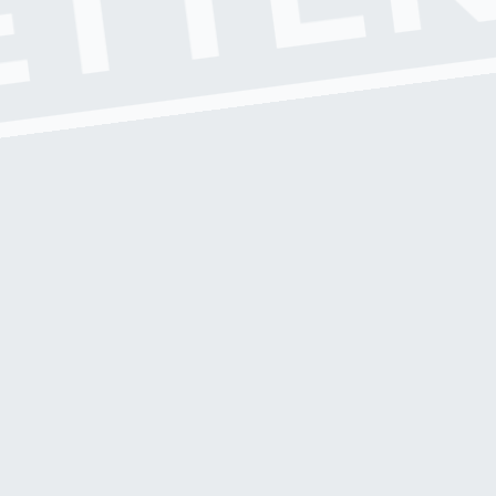
TTEN
T
A
G