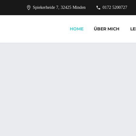
Spiekerheide 7, 32425 Minden
0172 5200727
HOME
ÜBER MICH
LE