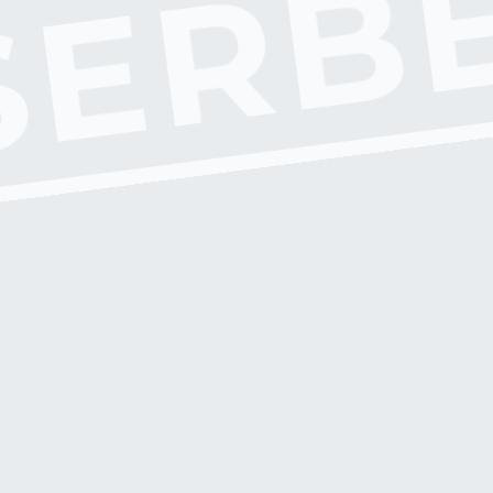
SERBE
A
U
,
M
O
N