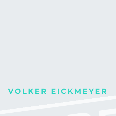
V
O
L
K
E
R
E
I
C
K
M
E
Y
E
R