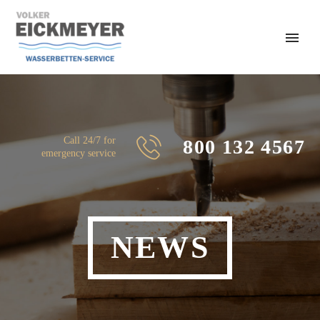
Call 24/7 for
800 132 4567
emergency service
NEWS