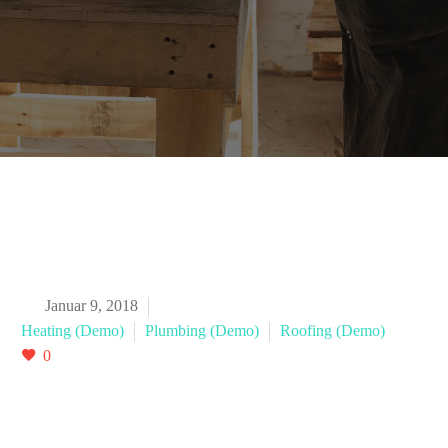


Januar 9, 2018
Heating (Demo)
Plumbing (Demo)
Roofing (Demo)
0